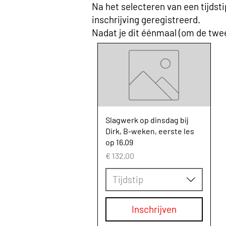
Na het selecteren van een tijdstip
inschrijving geregistreerd.
Nadat je dit éénmaal (om de twee
Slagwerk op dinsdag bij
Dirk, B-weken, eerste les
op 16.09
Prijs
€ 132,00
Tijdstip
Inschrijven