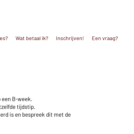
les?
Wat betaal ik?
Inschrijven!
Een vraag?
op een B-week.
elfde tijdstip.
eerd is en bespreek dit met de