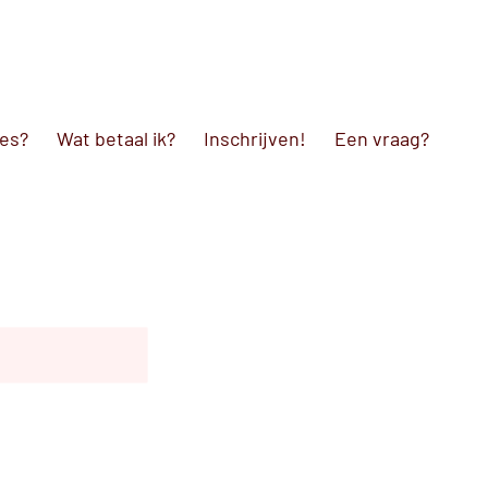
les?
Wat betaal ik?
Inschrijven!
Een vraag?