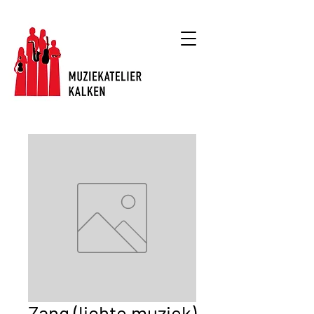
Muzieklessen
Zang (lichte muziek)