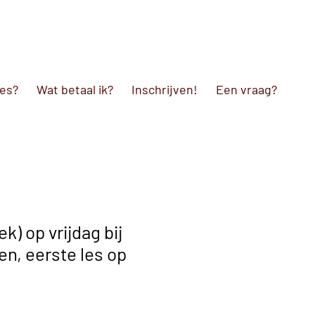
les?
Wat betaal ik?
Inschrijven!
Een vraag?
k) op vrijdag bij
en, eerste les op