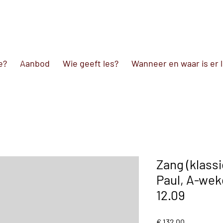
e?
Aanbod
Wie geeft les?
Wanneer en waar is er 
Zang (klassie
Paul, A-wek
12.09
Prijs
€ 132,00