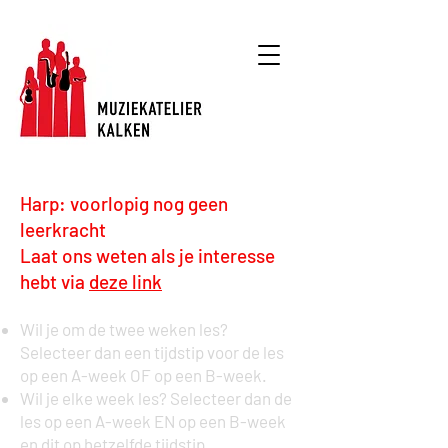
Muzieklessen
Harp: voorlopig nog geen
leerkracht
Laat ons weten als je interesse
hebt via
deze link
Wil je om de twee weken les?
Selecteer dan een tijdstip voor de les
op een A-week OF op een B-week.
Wil je elke week les? Selecteer dan de
les op een A-week EN op een B-week
en dit op hetzelfde tijdstip.